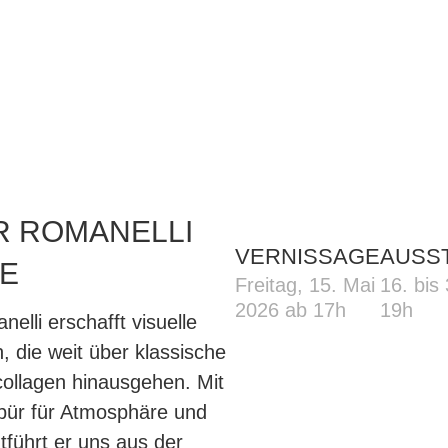
R ROMANELLI
VERNISSAGE
AUSS
NE
Freitag, 15. Mai
16. bis 
2026 ab 17h
19h
nelli erschafft visuelle
, die
weit über klassische
dcollagen
hinausgehen. Mit
pür für Atmosphäre
und
tführt er uns aus der