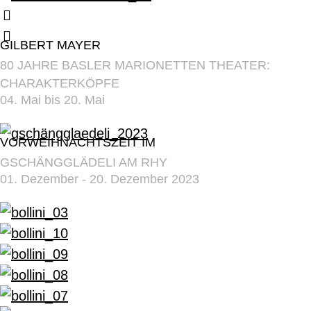
GILBERT MAYER
80 JAHRE BASLER MARIONETTEN THEATER:
CHARAKTERKÖPFE
04. Mai bis 20. Mai
VORWEIHNACHTSZEIT IM
GSCHÄNGGLÄDELI AM RHY
01. Dezember - 20. Dezember 2023