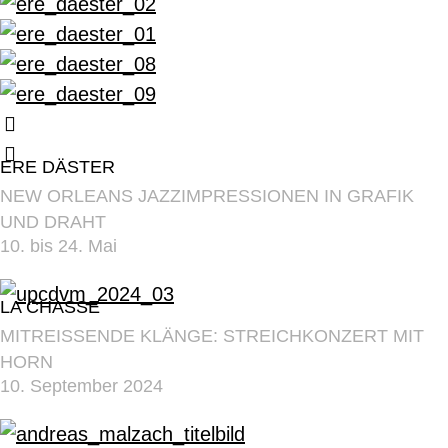
ERE DÄSTER
NEW ORLEANS JAZZIMPRESSIONEN IN GRAFIK
UND DRAHT
10. bis 24. Mai
LA CHASSE
MITREISSENDE KLÄNGE: STREICHKONZERT MIT
HORN
10. September 2024