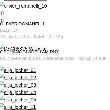
OLIVIER ROMANELLI
IMAGINE
16. bis 31. Mai - täglich 13 - 19h
GSCHÄNGGLÄDELI AM RHY
28. November bis 21. Dezember 2025 - täglich 14-20h