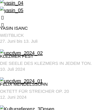
YASIN ISANC
WEITBLICK
27. Juni bis 13. Juli
KLEZMER FEST
DIE SEELE DES KLEZMERS IN JEDEM TON.
10. Juli 2024
FELIX MENDELSSOHN
OKTETT FÜR STREICHER OP. 20
12. Juni 2024